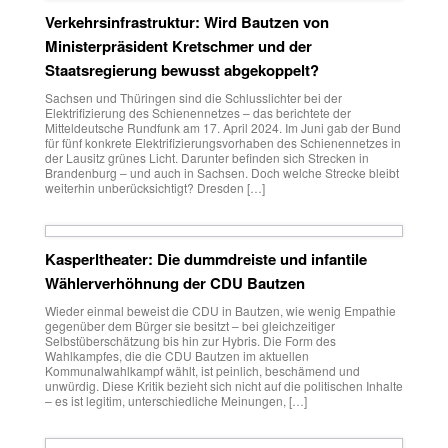
Verkehrsinfrastruktur: Wird Bautzen von
Ministerpräsident Kretschmer und der
Staatsregierung bewusst abgekoppelt?
Sachsen und Thüringen sind die Schlusslichter bei der
Elektrifizierung des Schienennetzes – das berichtete der
Mitteldeutsche Rundfunk am 17. April 2024. Im Juni gab der Bund
für fünf konkrete Elektrifizierungsvorhaben des Schienennetzes in
der Lausitz grünes Licht. Darunter befinden sich Strecken in
Brandenburg – und auch in Sachsen. Doch welche Strecke bleibt
weiterhin unberücksichtigt? Dresden […]
Kasperltheater: Die dummdreiste und infantile
Wählerverhöhnung der CDU Bautzen
Wieder einmal beweist die CDU in Bautzen, wie wenig Empathie
gegenüber dem Bürger sie besitzt – bei gleichzeitiger
Selbstüberschätzung bis hin zur Hybris. Die Form des
Wahlkampfes, die die CDU Bautzen im aktuellen
Kommunalwahlkampf wählt, ist peinlich, beschämend und
unwürdig. Diese Kritik bezieht sich nicht auf die politischen Inhalte
– es ist legitim, unterschiedliche Meinungen, […]