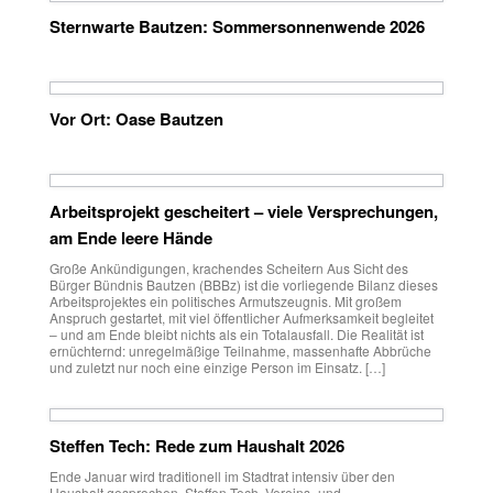
Sternwarte Bautzen: Sommersonnenwende 2026
Vor Ort: Oase Bautzen
Arbeitsprojekt gescheitert – viele Versprechungen,
am Ende leere Hände
Große Ankündigungen, krachendes Scheitern Aus Sicht des
Bürger Bündnis Bautzen (BBBz) ist die vorliegende Bilanz dieses
Arbeitsprojektes ein politisches Armutszeugnis. Mit großem
Anspruch gestartet, mit viel öffentlicher Aufmerksamkeit begleitet
– und am Ende bleibt nichts als ein Totalausfall. Die Realität ist
ernüchternd: unregelmäßige Teilnahme, massenhafte Abbrüche
und zuletzt nur noch eine einzige Person im Einsatz. […]
Steffen Tech: Rede zum Haushalt 2026
Ende Januar wird traditionell im Stadtrat intensiv über den
Haushalt gesprochen. Steffen Tech, Vereins- und