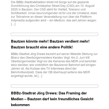
Die BBBz-Stadtratsfraktion blickt mit Sorge auf die geplante
Durchführung des Christopher Street Day (CSD) am 10. August
2025 in Bautzen. Der CSD steht für Vielfalt, Toleranz und
Sichtbarkeit. Umso beunruhigender ist für uns der Umstand, dass
zur Teilnahme an dieser Veranstaltung nun über die Plattform
Indymedia aufgerufen wird – ein Medium, das seit Jahren wegen
[…]
Bautzen könnte mehr! Bautzen verdient mehr!
Bautzen braucht eine andere Politik!
BBBz-Stadtrat Jörg Drews bezieht auf seiner Website Stellung zur
Bilanz des Oberbürgermeisters Karsten Vogt: Am 2. Juni tritt
Oberbürgermeister Vogt vor die Kameras des MDR und berichtet
stolz darüber, wie vorbildlich der Bautzener Bahnhof seit einigen
Jahren ist. Als Kulisse des TV-Interviews dient der
Bahnhofsvorplatz. Dass der OB überhaupt seitens des MDR
angefragt wurde, ist […]
BBBz-Stadtrat Jörg Drews: Das Framing der
Medien – Bautzen darf kein freundliches Gesicht
bekommen