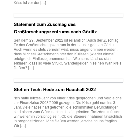
Krise ist vor der […]
Statement zum Zuschlag des
Großforschungszentrums nach Görlitz
Seit dem 29. September 2022 ist es amtlich: Auch der Zuschlag
für das Großforschungszentrum in der Lausitz geht an Görlitz.
Auch wenn es stets verneint wird, muss angenommen werden,
dass Michael Kretschmer hinter den Kulissen (wieder einmal)
erfolgreich Einfluss genommen hat. Wie sonst lässt es sich
erklären, dass so viele Strukturwandelgelder in seinen Wahlkreis
fließen? […]
Steffen Tech: Rede zum Haushalt 2022
“Ich hatte letztes Jahr von einer Krise gesprochen und Vergleiche
zur Finanzkrise 2008/2009 gezogen. Die Krise geht nun ins 3.
Jahr, viele hat es hart getroffen, die schlimmsten Befürchtungen
sind bisher zum Glück noch nicht eingetroffen. Trotzdem müssen
wir weiterhin vorsichtig sein. Ob die Steuereinnahmen tatsächlich
in prognostizierter Höhe fließen werden, erscheint uns fraglich.
Wir […]