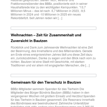
Fraktionsvorsitzender des BBBz, positionierte sich in seiner
Haushaltsrede klar zu den wichtigsten Kernpunkten. “13,7
Millionen Minus – das ist nach -5,7 Millionen in 2023, -9,5
Millionen in 2024 und -10 Millionen in 2025 ein neues
Rekorddefizit. Seit Jahren reden wir […]
Weihnachten – Zeit für Zusammenhalt und
Zuversicht in Bautzen
Rückblick und Dank zum Jahresende Weihnachten ist eine Zeit
der Besinnung, des Innehaltens und des Miteinanders. Gerade
am Ende eines ereignisreichen Jahres lädt uns diese Zeit dazu
ein, zurückzublicken, Danke zu sagen und den Blick nach vorn zu
richten. Bautzen ist eine Stadt mit Geschichte, mit starken
Traditionen und vor allem mit engagierten Menschen, die […]
Gemeinsam für den Tierschutz in Bautzen
BBBz-Mitglieder sammeln Spenden für das Tierheim Die
Mitglieder des Bürger Bündnis Bautzen (BBBz) haben in den
vergangenen Wochen mit großem Einsatz und Herzblut Spenden
für das Tierheim in Bautzen gesammelt. Die Resonanz innerhalb
des Bündnisses war beeindruckend: Zahlreiche Unterstützer
beteiligten sich aktiv, sodass eine Spendensumme von 2.265,00