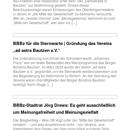
AfD-Fraktion eine Resolution unter dem Titel „Demokratie in
Bautzen“ zur Abstimmung gestellt. Anlass dieser
Beschlussvorlage waren Einlassungen des Oberbürgermeisters,
in denen er „die Mitte der Gesellschaft“ zu definieren versuchte.
Wer an „rechten Demos“ oder „Montagsdemos“ teilnimmt ist nicht
„Mitte der Gesellschaft“, wer aber vor […]
BBBz für die Sternwarte | Gründung des Vereins
„ad astra Bautzen e.V.“
Die Unterstützung zum Erhalt der Schulsternwarte „Johannes
Franz“ war ein fester Bestandteil des Wahlprogramms des Bürger
Bündnis Bautzen. Im März 2024 wurde der Verein „ad astra
Bautzen e.V.“ gegründet, um die Sternwarte wiederzubeleben und
die Begeisterung für Astronomie zu fördern. An der Gründung des
Vereins waren drei Mitglieder des Bürger Bündnis Bautzen
beteiligt: Karin Kluge, […]
BBBz-Stadtrat Jörg Drews: Es geht ausschließlich
um Meinungsfreiheit und Meinungsvielfalt
Der Blogbeitrag – Was OB Vogt unter der “Mitte der Gesellschaft”
versteht … und was anscheinend nicht – von Vereins- und
Ratsmitglied Jörg Drews, der über einen Klick auf diese Zeile