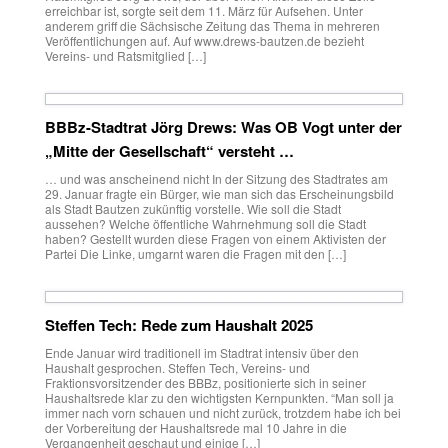
erreichbar ist, sorgte seit dem 11. März für Aufsehen. Unter
anderem griff die Sächsische Zeitung das Thema in mehreren
Veröffentlichungen auf. Auf www.drews-bautzen.de bezieht
Vereins- und Ratsmitglied […]
BBBz-Stadtrat Jörg Drews: Was OB Vogt unter der
„Mitte der Gesellschaft“ versteht …
… und was anscheinend nicht In der Sitzung des Stadtrates am
29. Januar fragte ein Bürger, wie man sich das Erscheinungsbild
als Stadt Bautzen zukünftig vorstelle. Wie soll die Stadt
aussehen? Welche öffentliche Wahrnehmung soll die Stadt
haben? Gestellt wurden diese Fragen von einem Aktivisten der
Partei Die Linke, umgarnt waren die Fragen mit den […]
Steffen Tech: Rede zum Haushalt 2025
Ende Januar wird traditionell im Stadtrat intensiv über den
Haushalt gesprochen. Steffen Tech, Vereins- und
Fraktionsvorsitzender des BBBz, positionierte sich in seiner
Haushaltsrede klar zu den wichtigsten Kernpunkten. “Man soll ja
immer nach vorn schauen und nicht zurück, trotzdem habe ich bei
der Vorbereitung der Haushaltsrede mal 10 Jahre in die
Vergangenheit geschaut und einige […]