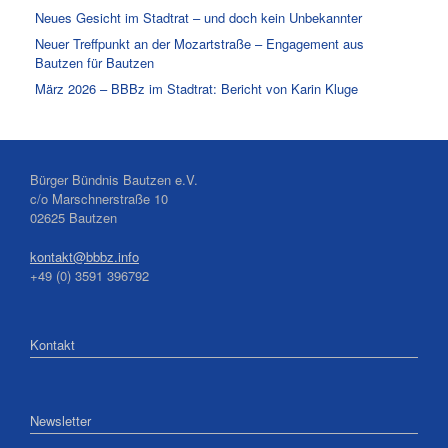
Neues Gesicht im Stadtrat – und doch kein Unbekannter
Neuer Treffpunkt an der Mozartstraße – Engagement aus
Bautzen für Bautzen
März 2026 – BBBz im Stadtrat: Bericht von Karin Kluge
Bürger Bündnis Bautzen e.V.
c/o Marschnerstraße 10
02625 Bautzen
kontakt@bbbz.info
+49 (0) 3591 396792
Kontakt
Newsletter