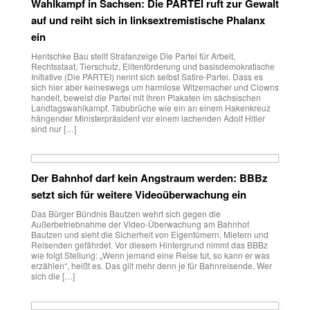
Wahlkampf in Sachsen: Die PARTEI ruft zur Gewalt
auf und reiht sich in linksextremistische Phalanx
ein
Hentschke Bau stellt Strafanzeige Die Partei für Arbeit,
Rechtsstaat, Tierschutz, Elitenförderung und basisdemokratische
Initiative (Die PARTEI) nennt sich selbst Satire-Partei. Dass es
sich hier aber keineswegs um harmlose Witzemacher und Clowns
handelt, beweist die Partei mit ihren Plakaten im sächsischen
Landtagswahlkampf. Tabubrüche wie ein an einem Hakenkreuz
hängender Ministerpräsident vor einem lachenden Adolf Hitler
sind nur […]
Der Bahnhof darf kein Angstraum werden: BBBz
setzt sich für weitere Videoüberwachung ein
Das Bürger Bündnis Bautzen wehrt sich gegen die
Außerbetriebnahme der Video-Überwachung am Bahnhof
Bautzen und sieht die Sicherheit von Eigentümern, Mietern und
Reisenden gefährdet. Vor diesem Hintergrund nimmt das BBBz
wie folgt Stellung: „Wenn jemand eine Reise tut, so kann er was
erzählen“, heißt es. Das gilt mehr denn je für Bahnreisende. Wer
sich die […]