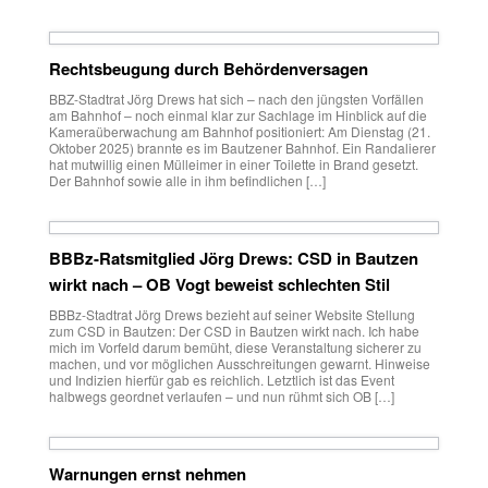
Rechtsbeugung durch Behördenversagen
BBZ-Stadtrat Jörg Drews hat sich – nach den jüngsten Vorfällen
am Bahnhof – noch einmal klar zur Sachlage im Hinblick auf die
Kameraüberwachung am Bahnhof positioniert: Am Dienstag (21.
Oktober 2025) brannte es im Bautzener Bahnhof. Ein Randalierer
hat mutwillig einen Mülleimer in einer Toilette in Brand gesetzt.
Der Bahnhof sowie alle in ihm befindlichen […]
BBBz-Ratsmitglied Jörg Drews: CSD in Bautzen
wirkt nach – OB Vogt beweist schlechten Stil
BBBz-Stadtrat Jörg Drews bezieht auf seiner Website Stellung
zum CSD in Bautzen: Der CSD in Bautzen wirkt nach. Ich habe
mich im Vorfeld darum bemüht, diese Veranstaltung sicherer zu
machen, und vor möglichen Ausschreitungen gewarnt. Hinweise
und Indizien hierfür gab es reichlich. Letztlich ist das Event
halbwegs geordnet verlaufen – und nun rühmt sich OB […]
Warnungen ernst nehmen