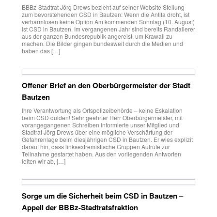
BBBz-Stadtrat Jörg Drews bezieht auf seiner Website Stellung
zum bevorstehenden CSD in Bautzen: Wenn die Antifa droht, ist
verharmlosen keine Option Am kommenden Sonntag (10. August)
ist CSD in Bautzen. Im vergangenen Jahr sind bereits Randalierer
aus der ganzen Bundesrepublik angereist, um Krawall zu
machen. Die Bilder gingen bundesweit durch die Medien und
haben das […]
Offener Brief an den Oberbürgermeister der Stadt
Bautzen
Ihre Verantwortung als Ortspolizeibehörde – keine Eskalation
beim CSD dulden! Sehr geehrter Herr Oberbürgermeister, mit
vorangegangenen Schreiben informierte unser Mitglied und
Stadtrat Jörg Drews über eine mögliche Verschärfung der
Gefahrenlage beim diesjährigen CSD in Bautzen. Er wies explizit
darauf hin, dass linksextremistische Gruppen Aufrufe zur
Teilnahme gestartet haben. Aus den vorliegenden Antworten
leiten wir ab, […]
Sorge um die Sicherheit beim CSD in Bautzen –
Appell der BBBz-Stadtratsfraktion