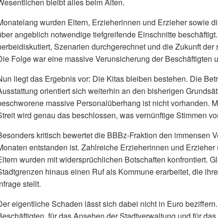
Wesentlichen bleibt alles beim Alten.
Monatelang wurden Eltern, Erzieherinnen und Erzieher sowie di
über angeblich notwendige tiefgreifende Einschnitte beschäfti
herbeidiskutiert, Szenarien durchgerechnet und die Zukunft der st
Die Folge war eine massive Verunsicherung der Beschäftigten un
Nun liegt das Ergebnis vor: Die Kitas bleiben bestehen. Die Bet
Ausstattung orientiert sich weiterhin an den bisherigen Grunds
beschworene massive Personalüberhang ist nicht vorhanden. M
Streit wird genau das beschlossen, was vernünftige Stimmen vo
Besonders kritisch bewertet die BBBz-Fraktion den immensen Ve
Monaten entstanden ist. Zahlreiche Erzieherinnen und Erzieher
Eltern wurden mit widersprüchlichen Botschaften konfrontiert. Gl
Stadtgrenzen hinaus einen Ruf als Kommune erarbeitet, die ihre
infrage stellt.
Der eigentliche Schaden lässt sich dabei nicht in Euro beziffern
Beschäftigten, für das Ansehen der Stadtverwaltung und für das 