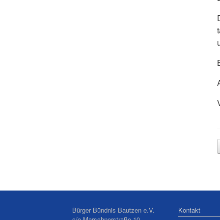
Bürger Bündnis Bautzen e.V.
Kontakt
c/o Marschnerstraße 10