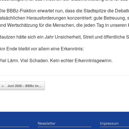
Die BBBz-Fraktion erwartet nun, dass die Stadtspitze die Debatt
tatsächlichen Herausforderungen konzentriert: gute Betreuung,
und Wertschätzung für die Menschen, die jeden Tag in unseren K
Bautzen hätte sich ein Jahr Unsicherheit, Streit und öffentlich
Am Ende bleibt vor allem eine Erkenntnis:
Viel Lärm. Viel Schaden. Kein echter Erkenntnisgewinn.
Beitragsnavigation
←
Juni 2026 – BBBz im…
Newsletter
Impressum