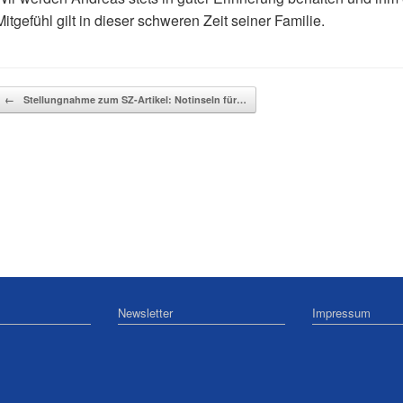
Mitgefühl gilt in dieser schweren Zeit seiner Familie.
Beitragsnavigation
←
Stellungnahme zum SZ-Artikel: Notinseln für…
Newsletter
Impressum