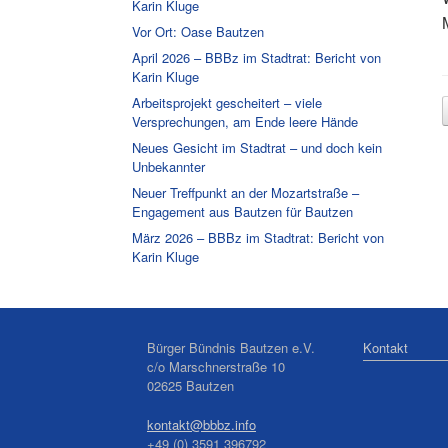
Karin Kluge
Vor Ort: Oase Bautzen
April 2026 – BBBz im Stadtrat: Bericht von
Karin Kluge
Arbeitsprojekt gescheitert – viele
Versprechungen, am Ende leere Hände
Neues Gesicht im Stadtrat – und doch kein
Unbekannter
Neuer Treffpunkt an der Mozartstraße –
Engagement aus Bautzen für Bautzen
März 2026 – BBBz im Stadtrat: Bericht von
Karin Kluge
Bürger Bündnis Bautzen e.V.
Kontakt
c/o Marschnerstraße 10
02625 Bautzen
kontakt@bbbz.info
+49 (0) 3591 396792